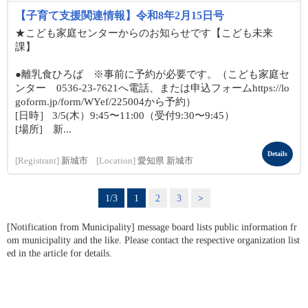
【子育て支援関連情報】令和8年2月15日号
★こども家庭センターからのお知らせです【こども未来
課】
●離乳食ひろば ※事前に予約が必要です。（こども家庭セ
ンター 0536-23-7621へ電話、または申込フォームhttps://lo
goform.jp/form/WYef/225004から予約）
[日時］ 3/5(木）9:45〜11:00（受付9:30〜9:45）
[場所] 新...
Details
[Registrant]
新城市
[Location]
愛知県 新城市
1/3
1
2
3
>
[Notification from Municipality] message board lists public information fr
om municipality and the like. Please contact the respective organization list
ed in the article for details.