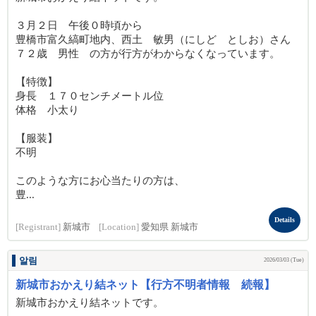
３月２日 午後０時頃から
豊橋市富久縞町地内、西土 敏男（にしど としお）さん
７２歳 男性 の方が行方がわからなくなっています。
【特徴】
身長 １７０センチメートル位
体格 小太り
【服装】
不明
このような方にお心当たりの方は、
豊...
Details
[Registrant]
新城市
[Location]
愛知県 新城市
알림
2026/03/03 (Tue)
新城市おかえり結ネット【行方不明者情報 続報】
新城市おかえり結ネットです。