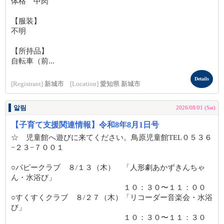
体格 中肉
【服装】
不明
【所持品】
自転車（前...
Details
[Registrant]
新城市
[Location]
愛知県 新城市
알림
2026/08/01 (Sat)
【子育て支援関連情報】令和8年8月1日号
☆ 児童館へ遊びに来てください。鳥原児童館TEL０５３６
−２３−７００１
○パピークラブ ８/１３（木） 「人形劇あかずきんちゃ
ん・水浴び」
１０：３０〜１１：００
○すくすくクラブ ８/２７（木）「リコーダー音楽会・水浴
び」
１０：３０〜１１：３０