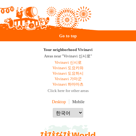
Go to top
Your neighborhood Vivinavi
Areas near "Vivinavi 신시로"
Vivinavi 신시로
Vivinavi 도요카와
Vivinavi 도요하시
Vivinavi 가마군
Vivinavi 하마마츠
Click here for other areas
Desktop
Mobile