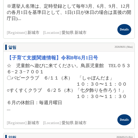
※選挙人名簿は、定時登録として毎年3月、6月、9月、12月
の各月1日を基準日として、1日(1日が休日の場合は直後の開
庁日)...
Details
[Registrant]
新城市
[Location]
愛知県 新城市
알림
2026/06/01 (Mon)
【子育て支援関連情報】令和8年6月1日号
☆ 児童館へ遊びに来てください。鳥原児童館 TEL０５３
６−２３−７００１
〇パピークラブ ６/１１（木） 「しゃぼんだま」
１０：３０〜１１：００
○すくすくクラブ ６/２５（木）「七夕飾りを作ろう！」
１０：３０〜１１：３０
６月の休館日：毎週月曜日
...
Details
[Registrant]
新城市
[Location]
愛知県 新城市
알림
2026/05/15 (Fri)