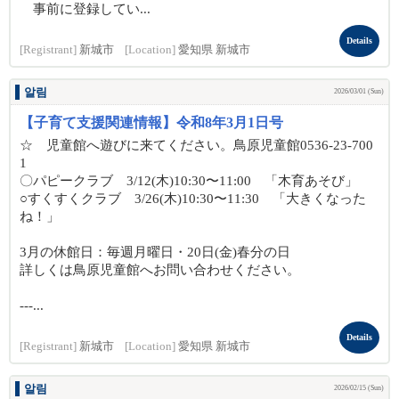
事前に登録してい...
Details
[Registrant]
新城市
[Location]
愛知県 新城市
알림
2026/03/01 (Sun)
【子育て支援関連情報】令和8年3月1日号
☆ 児童館へ遊びに来てください。鳥原児童館0536-23-700
1
〇パピークラブ 3/12(木)10:30〜11:00 「木育あそび」
○すくすくクラブ 3/26(木)10:30〜11:30 「大きくなった
ね！」
3月の休館日：毎週月曜日・20日(金)春分の日
詳しくは鳥原児童館へお問い合わせください。
---...
Details
[Registrant]
新城市
[Location]
愛知県 新城市
알림
2026/02/15 (Sun)