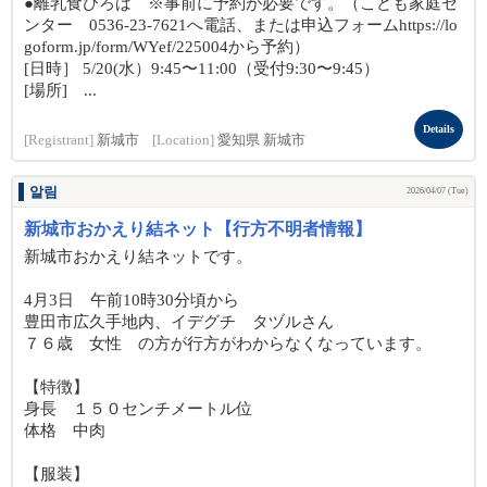
●離乳食ひろば ※事前に予約が必要です。（こども家庭セ
ンター 0536-23-7621へ電話、または申込フォームhttps://lo
goform.jp/form/WYef/225004から予約）
[日時］ 5/20(水）9:45〜11:00（受付9:30〜9:45）
[場所] ...
Details
[Registrant]
新城市
[Location]
愛知県 新城市
알림
2026/04/07 (Tue)
新城市おかえり結ネット【行方不明者情報】
新城市おかえり結ネットです。
4月3日 午前10時30分頃から
豊田市広久手地内、イデグチ タヅルさん
７６歳 女性 の方が行方がわからなくなっています。
【特徴】
身長 １５０センチメートル位
体格 中肉
【服装】