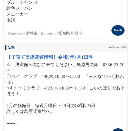
ブルージャンパー
紺色ジーパン
スニーカー
眼鏡
Details
[Registrant]
新城市
[Location]
愛知県 新城市
알림
2026/04/01 (Wed)
【子育て支援関連情報】令和8年4月1日号
☆ 児童館へ遊びに来てください。鳥原児童館 0536-23-70
01
〇パピークラブ 4/9(木)10:30〜11:00 「みんなでかくれん
ぼ」
○すくすくクラブ 4/23(木)10:30〜11:30「こいのぼりであそ
ぼう！」
4月の休館日：毎週月曜日・29日(水)昭和の日
詳しくは鳥原児童館へ。
------...