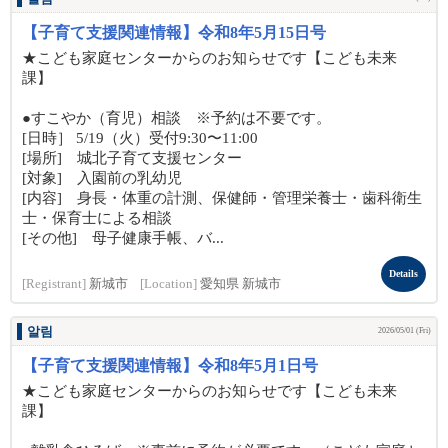
【子育て支援関連情報】令和8年5月15日号
★こども家庭センターからのお知らせです【こども未来
課】
●すこやか（育児）相談 ※予約は不要です。
[日時］ 5/19（火）受付9:30〜11:00
[場所] 城北子育て支援センター
[対象] 入園前の乳幼児
[内容] 身長・体重の計測、保健師・管理栄養士・歯科衛生
士・保育士による相談
[その他] 母子健康手帳、バ...
Details
[Registrant]
新城市
[Location]
愛知県 新城市
알림
2026/05/01 (Fri)
【子育て支援関連情報】令和8年5月1日号
★こども家庭センターからのお知らせです【こども未来
課】