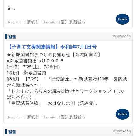
８...
Details
[Registrant]
新城市
[Location]
愛知県 新城市
알림
2026/07/01 (Wed)
【子育て支援関連情報】令和8年7月1日号
★新城図書館まつりのお知らせ【新城図書館】
●新城図書館まつり２０２６
[日時］ 7/25(土)、7/26(日)
[場所] 新城図書館
[内容] 【7/25】 「『歴史講座』〜新城開府450年 長篠城
から新城城へ〜」
「おむすびころりんの読み聞かせとワークショップ（じゃ
ばら本作り）」
「甲冑試着体験」「おはなしの国（読み聞...
Details
[Registrant]
新城市
[Location]
愛知県 新城市
알림
2026/06/24 (Wed)