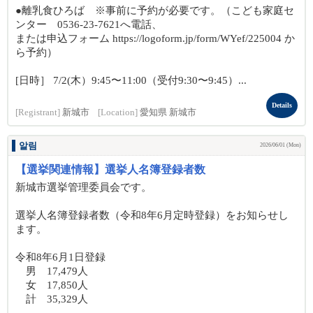
●離乳食ひろば ※事前に予約が必要です。（こども家庭セ
ンター 0536-23-7621へ電話、
または申込フォーム https://logoform.jp/form/WYef/225004 か
ら予約）
[日時］ 7/2(木）9:45〜11:00（受付9:30〜9:45）...
Details
[Registrant]
新城市
[Location]
愛知県 新城市
알림
2026/06/01 (Mon)
【選挙関連情報】選挙人名簿登録者数
新城市選挙管理委員会です。
選挙人名簿登録者数（令和8年6月定時登録）をお知らせし
ます。
令和8年6月1日登録
男 17,479人
女 17,850人
計 35,329人