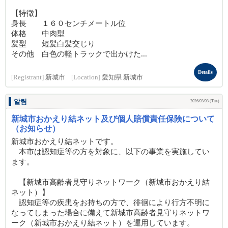
【特徴】
身長 １６０センチメートル位
体格 中肉型
髪型 短髪白髪交じり
その他 白色の軽トラックで出かけた...
Details
[Registrant]
新城市
[Location]
愛知県 新城市
알림
2026/03/03 (Tue)
新城市おかえり結ネット及び個人賠償責任保険について
（お知らせ）
新城市おかえり結ネットです。
本市は認知症等の方を対象に、以下の事業を実施してい
ます。
【新城市高齢者見守りネットワーク（新城市おかえり結
ネット）】
認知症等の疾患をお持ちの方で、徘徊により行方不明に
なってしまった場合に備えて新城市高齢者見守りネットワ
ーク（新城市おかえり結ネット）を運用しています。