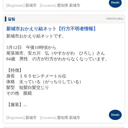
Details
[Registrant]
新城市
[Location]
愛知県 新城市
알림
2026/03/16 (Mon)
新城市おかえり結ネット【行方不明者情報】
新城市おかえり結ネットです。
3月12日 午後10時頃から
尾張旭市、安カ川 弘（やすかがわ ひろし）さん
84歳 男性 の方が行方がわからなくなっています。
【特徴】
身長 １６５センチメートル位
体格 太っている（がっちりしている）
髪型 短髪白髪交じり
その他 眼鏡
【服装】...
Details
[Registrant]
新城市
[Location]
愛知県 新城市