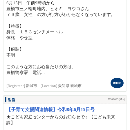
6月15日 午前9時頃から
豊橋市三ノ輪町地内、ヒオキ ヨウコさん
７３歳 女性 の方が行方がわからなくなっています。
【特徴】
身長 １５３センチメートル
体格 やせ型
【服装】
不明
このような方にお心当たりの方は、
豊橋警察署 電話...
Details
[Registrant]
新城市
[Location]
愛知県 新城市
알림
2026/06/15 (Mon)
【子育て支援関連情報】令和8年6月15日号
★こども家庭センターからのお知らせです【こども未来
課】