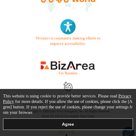
Vivinavi is constantly making efforts to
improve accessibility.
- For Business -
This website is using cookie to provide better services. Please read
Privacy
Contact Us
Starter Guide
FAQ
Policy
for more details. If you allow the use of cookies, please click the [A
Terms of Use
Trademark / Copyright
Privacy Policy
gree] button. If you reject the use of cookies, please change your settings fr
Copyright © 1999-2026 Vivid Navigation, Inc. All Rights Reserved.
om your browser.
Server US (43) @ Los Angeles Data Center