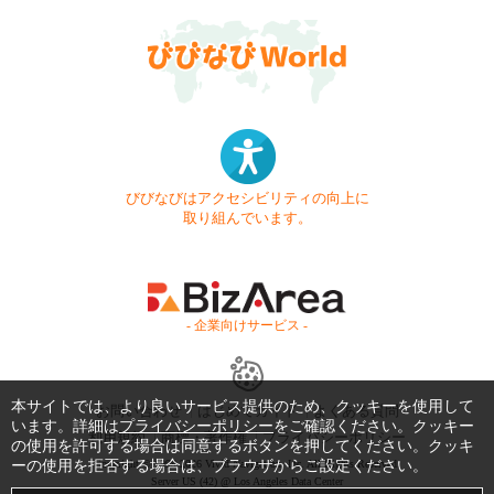
びびなびはアクセシビリティの向上に
取り組んでいます。
- 企業向けサービス -
本サイトでは、より良いサービス提供のため、クッキーを使用して
お問い合わせ
はじめてガイド
よくある質問
います。詳細は
プライバシーポリシー
をご確認ください。クッキー
利用規約
商標・著作権
プライバシーポリシー
の使用を許可する場合は同意するボタンを押してください。クッキ
ーの使用を拒否する場合は、ブラウザからご設定ください。
Copyright © 1999-2026 Vivid Navigation, Inc. All Rights Reserved.
Server US (42) @ Los Angeles Data Center