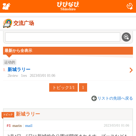
Shinshiro
交流广场
最新から全表示
运动的
新城ラリー
1.
2kview
1res
2023/03/01 01:06
トピック1/1
1
リストの先頭へ戻る
新城ラリー
トピック
#1
marin
mail
2023/03/01 01:06