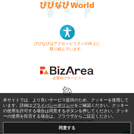
びびなびはアクセシビリティの向上に
取り組んでいます。
- 企業向けサービス -
本サイトでは、より良いサービス提供のため、クッキーを使用して
お問い合わせ
はじめてガイド
よくある質問
います。詳細は
プライバシーポリシー
をご確認ください。クッキー
利用規約
商標・著作権
プライバシーポリシー
の使用を許可する場合は同意するボタンを押してください。クッキ
ーの使用を拒否する場合は、ブラウザからご設定ください。
Copyright © 1999-2026 Vivid Navigation, Inc. All Rights Reserved.
Server US (42) @ Los Angeles Data Center