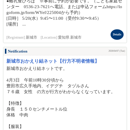
●離乳食ひろば ※事前に予約が必要です。（こども家庭セ
ンター 0536-23-7621へ電話、または申込フォームhttps://lo
goform.jp/form/WYef/225004から予約）
[日時］ 5/20(水）9:45〜11:00（受付9:30〜9:45）
[場所] ...
Details
[Registrant]
新城市
[Location]
愛知県 新城市
Notification
2026/04/07 (Tue)
新城市おかえり結ネット【行方不明者情報】
新城市おかえり結ネットです。
4月3日 午前10時30分頃から
豊田市広久手地内、イデグチ タヅルさん
７６歳 女性 の方が行方がわからなくなっています。
【特徴】
身長 １５０センチメートル位
体格 中肉
【服装】