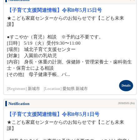
【子育て支援関連情報】令和8年5月15日号
★こども家庭センターからのお知らせです【こども未来
課】
●すこやか（育児）相談 ※予約は不要です。
[日時］ 5/19（火）受付9:30〜11:00
[場所] 城北子育て支援センター
[対象] 入園前の乳幼児
[内容] 身長・体重の計測、保健師・管理栄養士・歯科衛生
士・保育士による相談
[その他] 母子健康手帳、バ...
Details
[Registrant]
新城市
[Location]
愛知県 新城市
Notification
2026/05/01 (Fri)
【子育て支援関連情報】令和8年5月1日号
★こども家庭センターからのお知らせです【こども未来
課】