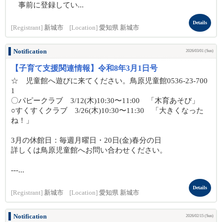
事前に登録してい...
Details
[Registrant]
新城市
[Location]
愛知県 新城市
Notification
2026/03/01 (Sun)
【子育て支援関連情報】令和8年3月1日号
☆ 児童館へ遊びに来てください。鳥原児童館0536-23-700
1
〇パピークラブ 3/12(木)10:30〜11:00 「木育あそび」
○すくすくクラブ 3/26(木)10:30〜11:30 「大きくなった
ね！」
3月の休館日：毎週月曜日・20日(金)春分の日
詳しくは鳥原児童館へお問い合わせください。
---...
Details
[Registrant]
新城市
[Location]
愛知県 新城市
Notification
2026/02/15 (Sun)