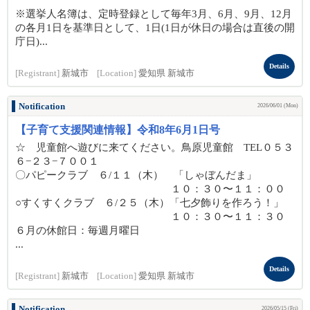
※選挙人名簿は、定時登録として毎年3月、6月、9月、12月
の各月1日を基準日として、1日(1日が休日の場合は直後の開
庁日)...
Details
[Registrant]
新城市
[Location]
愛知県 新城市
Notification
2026/06/01 (Mon)
【子育て支援関連情報】令和8年6月1日号
☆ 児童館へ遊びに来てください。鳥原児童館 TEL０５３
６−２３−７００１
〇パピークラブ ６/１１（木） 「しゃぼんだま」
１０：３０〜１１：００
○すくすくクラブ ６/２５（木）「七夕飾りを作ろう！」
１０：３０〜１１：３０
６月の休館日：毎週月曜日
...
Details
[Registrant]
新城市
[Location]
愛知県 新城市
Notification
2026/05/15 (Fri)