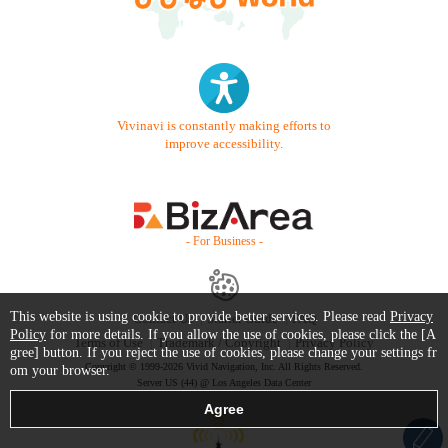
Vivinavi is constantly making efforts to
improve accessibility.
- For Business -
This website is using cookie to provide better services. Please read
Privacy
Contact Us
Starter Guide
FAQ
Policy
for more details. If you allow the use of cookies, please click the [A
Terms of Use
Trademark / Copyright
Privacy Policy
gree] button. If you reject the use of cookies, please change your settings fr
Copyright © 1999-2026 Vivid Navigation, Inc. All Rights Reserved.
om your browser.
Server US (44) @ Los Angeles Data Center