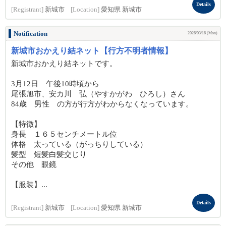
Details
[Registrant]
新城市
[Location]
愛知県 新城市
Notification
2026/03/16 (Mon)
新城市おかえり結ネット【行方不明者情報】
新城市おかえり結ネットです。
3月12日 午後10時頃から
尾張旭市、安カ川 弘（やすかがわ ひろし）さん
84歳 男性 の方が行方がわからなくなっています。
【特徴】
身長 １６５センチメートル位
体格 太っている（がっちりしている）
髪型 短髪白髪交じり
その他 眼鏡
【服装】...
Details
[Registrant]
新城市
[Location]
愛知県 新城市