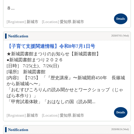
８...
Details
[Registrant]
新城市
[Location]
愛知県 新城市
Notification
2026/07/01 (Wed)
【子育て支援関連情報】令和8年7月1日号
★新城図書館まつりのお知らせ【新城図書館】
●新城図書館まつり２０２６
[日時］ 7/25(土)、7/26(日)
[場所] 新城図書館
[内容] 【7/25】 「『歴史講座』〜新城開府450年 長篠城
から新城城へ〜」
「おむすびころりんの読み聞かせとワークショップ（じゃ
ばら本作り）」
「甲冑試着体験」「おはなしの国（読み聞...
Details
[Registrant]
新城市
[Location]
愛知県 新城市
Notification
2026/06/24 (Wed)