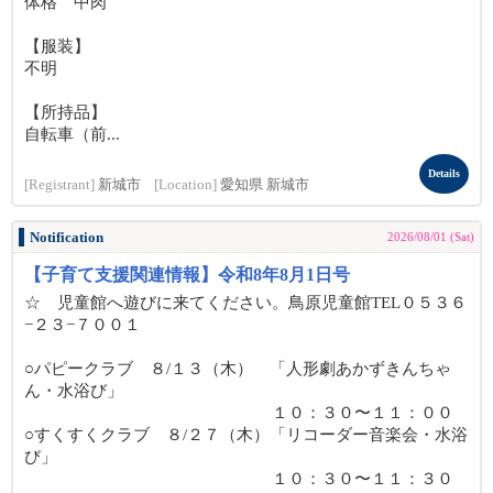
体格 中肉
【服装】
不明
【所持品】
自転車（前...
Details
[Registrant]
新城市
[Location]
愛知県 新城市
Notification
2026/08/01 (Sat)
【子育て支援関連情報】令和8年8月1日号
☆ 児童館へ遊びに来てください。鳥原児童館TEL０５３６
−２３−７００１
○パピークラブ ８/１３（木） 「人形劇あかずきんちゃ
ん・水浴び」
１０：３０〜１１：００
○すくすくクラブ ８/２７（木）「リコーダー音楽会・水浴
び」
１０：３０〜１１：３０