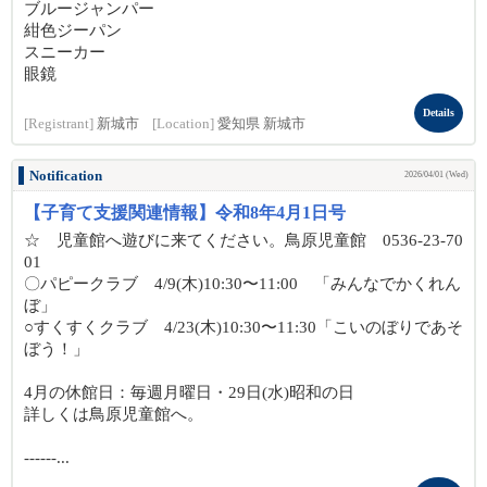
ブルージャンパー
紺色ジーパン
スニーカー
眼鏡
Details
[Registrant]
新城市
[Location]
愛知県 新城市
Notification
2026/04/01 (Wed)
【子育て支援関連情報】令和8年4月1日号
☆ 児童館へ遊びに来てください。鳥原児童館 0536-23-70
01
〇パピークラブ 4/9(木)10:30〜11:00 「みんなでかくれん
ぼ」
○すくすくクラブ 4/23(木)10:30〜11:30「こいのぼりであそ
ぼう！」
4月の休館日：毎週月曜日・29日(水)昭和の日
詳しくは鳥原児童館へ。
------...