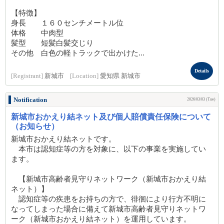
【特徴】
身長 １６０センチメートル位
体格 中肉型
髪型 短髪白髪交じり
その他 白色の軽トラックで出かけた...
Details
[Registrant]
新城市
[Location]
愛知県 新城市
Notification
2026/03/03 (Tue)
新城市おかえり結ネット及び個人賠償責任保険について
（お知らせ）
新城市おかえり結ネットです。
本市は認知症等の方を対象に、以下の事業を実施してい
ます。
【新城市高齢者見守りネットワーク（新城市おかえり結
ネット）】
認知症等の疾患をお持ちの方で、徘徊により行方不明に
なってしまった場合に備えて新城市高齢者見守りネットワ
ーク（新城市おかえり結ネット）を運用しています。