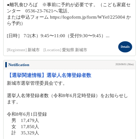
●離乳食ひろば ※事前に予約が必要です。（こども家庭セ
ンター 0536-23-7621へ電話、
または申込フォーム https://logoform.jp/form/WYef/225004 か
ら予約）
[日時］ 7/2(木）9:45〜11:00（受付9:30〜9:45）...
Details
[Registrant]
新城市
[Location]
愛知県 新城市
Notification
2026/06/01 (Mon)
【選挙関連情報】選挙人名簿登録者数
新城市選挙管理委員会です。
選挙人名簿登録者数（令和8年6月定時登録）をお知らせし
ます。
令和8年6月1日登録
男 17,479人
女 17,850人
計 35,329人