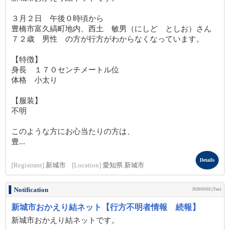
３月２日 午後０時頃から
豊橋市富久縞町地内、西土 敏男（にしど としお）さん
７２歳 男性 の方が行方がわからなくなっています。
【特徴】
身長 １７０センチメートル位
体格 小太り
【服装】
不明
このような方にお心当たりの方は、
豊...
Details
[Registrant]
新城市
[Location]
愛知県 新城市
Notification
2026/03/03 (Tue)
新城市おかえり結ネット【行方不明者情報 続報】
新城市おかえり結ネットです。