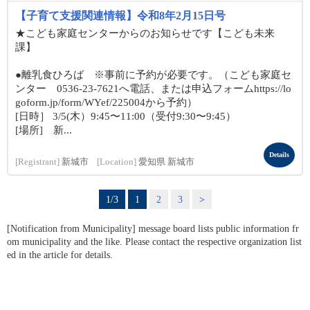
【子育て支援関連情報】令和8年2月15日号
★こども家庭センターからのお知らせです【こども未来
課】
●離乳食ひろば ※事前に予約が必要です。（こども家庭セ
ンター 0536-23-7621へ電話、または申込フォームhttps://lo
goform.jp/form/WYef/225004から予約）
[日時］ 3/5(木）9:45〜11:00（受付9:30〜9:45）
[場所] 新...
Details
[Registrant]
新城市
[Location]
愛知県 新城市
1/3
1
2
3
>
[Notification from Municipality] message board lists public information fr
om municipality and the like. Please contact the respective organization list
ed in the article for details.