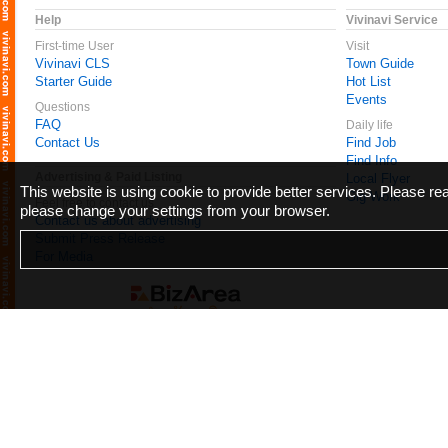
Help
Vivinavi Service
First-time User
Visit
Vivinavi CLS
Town Guide
Starter Guide
Hot List
Events
Questions
FAQ
Daily life
Contact Us
Find Job
Find Info
Advertising & Paid Listing
Local Flyer
This website is using cookie to provide better services. Please r
Gig Work
Feel free to contact us
please change your settings from your browser.
Contact us about advertising
Submit Press Release
For Media