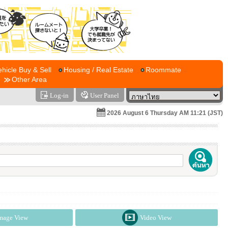
ehicle Buy & Sell
Housing / Real Estate
Roommate
Other Area
Log-in
User Panel
2026 August 6 Thursday AM 11:21 (JST)
mage View
Video View