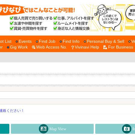
ot List
Events
Find Job
Find Info
Personal Buy & Sell
V
er
Gig Work
Web Access No.
Vivinavi Help
For Business
連絡ください！
Map View
I