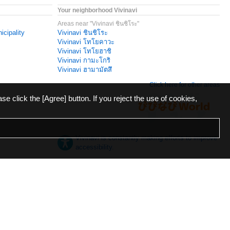
Your neighborhood Vivinavi
Areas near "Vivinavi ชินชิโระ"
icipality
Vivinavi ชินชิโระ
Vivinavi โทโยคาวะ
Vivinavi โทโยฮาชิ
Vivinavi กามะโกริ
Vivinavi ฮามามัตสึ
Click here for other areas
ase click the [Agree] button. If you reject the use of cookies,
Vivinavi is constantly making efforts to improve
accessibility.
日本語
English
español
ภาษาไทย
한국어
中文
Desktop
Mobile