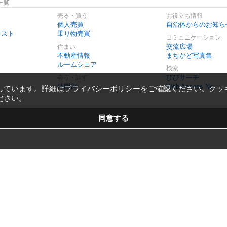
一覧
売る・買う
お役立ち情報
個人売買
自治体からのお知ら
リスト
乗り物売買
コミュニケーション
交流広場
住まい
不動産情報
まちかど写真集
ルームシェア
検索
びびサーチ
会う・話す
仲間探し
Web Access No.
しています。詳細は
プライバシーポリシー
をご確認ください。クッ
ださい。