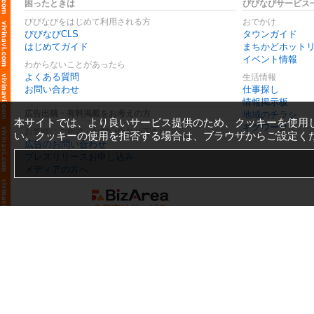
困ったときは
びびなびサービス
びびなびをはじめて利用される方
おでかけ
びびなびCLS
タウンガイド
はじめてガイド
まちかどホット
イベント情報
わからないことがあったら
よくある質問
生活情報
お問い合わせ
仕事探し
情報掲示板
広告出稿・有料掲載をお考えの方
地域のチラシ
本サイトでは、より良いサービス提供のため、クッキーを使用
ギグワーク
お気軽にご相談・お問い合わせ下さい
い。クッキーの使用を拒否する場合は、ブラウザからご設定く
広告のお問い合わせ
プレスリリースお申し込み
メディアの方へ