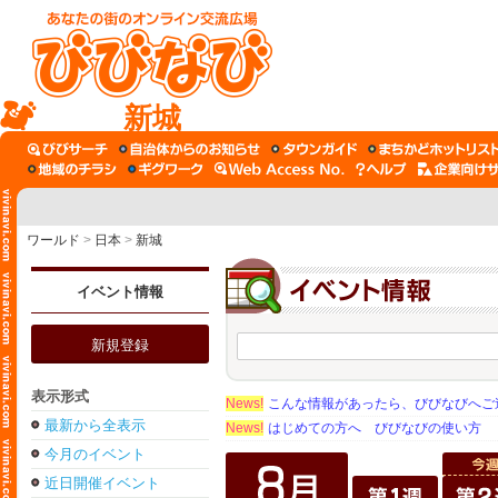
新城
ワールド
>
日本
>
新城
イベント情報
新規登録
表示形式
News!
こんな情報があったら、びびなびへご
最新から全表示
News!
はじめての方へ びびなびの使い方
今月のイベント
近日開催イベント