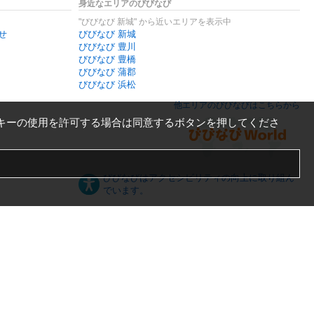
身近なエリアのびびなび
"びびなび 新城" から近いエリアを表示中
せ
びびなび 新城
びびなび 豊川
びびなび 豊橋
びびなび 蒲郡
びびなび 浜松
他エリアのびびなびはこちらから
キーの使用を許可する場合は同意するボタンを押してくださ
びびなびはアクセシビリティの向上に取り組ん
でいます。
日本語
English
español
ภาษาไทย
한국어
中文
PC版
スマートフォン版