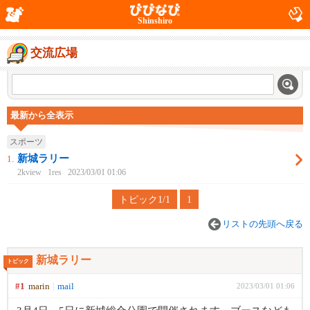
Shinshiro
交流広場
最新から全表示
スポーツ
新城ラリー
1.
2kview
1res
2023/03/01 01:06
トピック1/1
1
リストの先頭へ戻る
新城ラリー
トピック
#1
marin
mail
2023/03/01 01:06